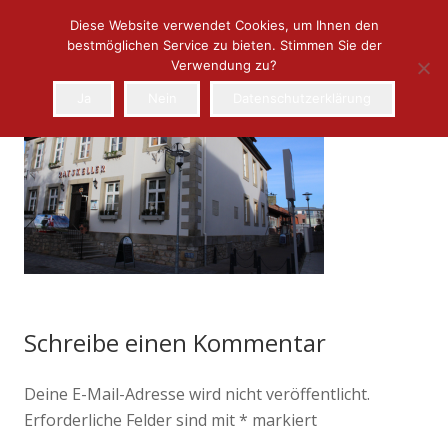
Diese Website verwendet Cookies, um Ihnen den
bestmöglichen Service zu bieten. Stimmen Sie der
Verwendung zu?
Ja
Nein
Datenschutzerklärung
Schreibe einen Kommentar
Deine E-Mail-Adresse wird nicht veröffentlicht.
Erforderliche Felder sind mit
*
markiert