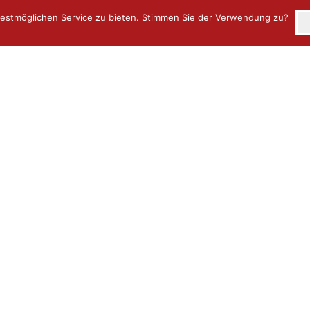
estmöglichen Service zu bieten. Stimmen Sie der Verwendung zu?
Über uns
Objekte
Neuigkeiten