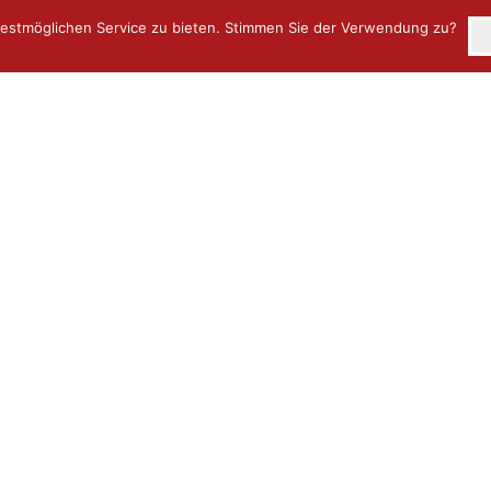
estmöglichen Service zu bieten. Stimmen Sie der Verwendung zu?
Über uns
Objekte
Neuigkeiten