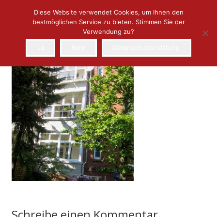
Diese Website verwendet Cookies, um Ihnen den
bestmöglichen Service zu bieten. Stimmen Sie der
Verwendung zu?
Ja
Nein
Datenschutzerklärung
Schreibe einen Kommentar