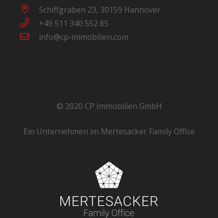
Schiffgraben 23, 30159 Hannover
+49 511 340 552 85
info@cp-immobilien.com
© 2020 CP Immobilien GmbH
Ein Unternehmen im Mertesacker Family Office