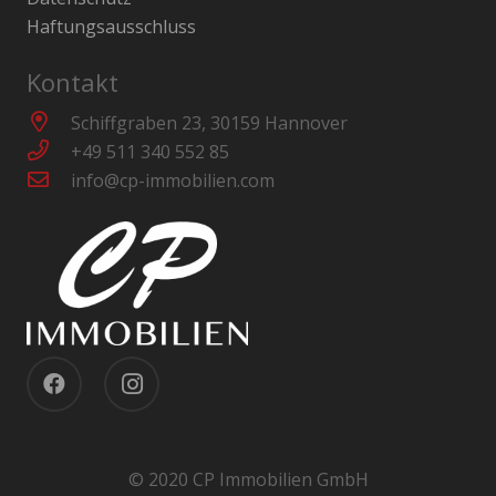
Haftungsausschluss
Kontakt
Schiffgraben 23, 30159 Hannover
+49 511 340 552 85
info@cp-immobilien.com
© 2020 CP Immobilien GmbH